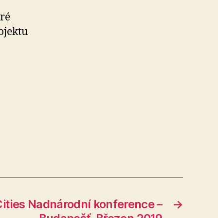
eré
ojektu
ities Nadnárodní konference –
→