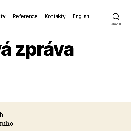
kty
Reference
Kontakty
English
Hledat
vá zpráva
ch
dního