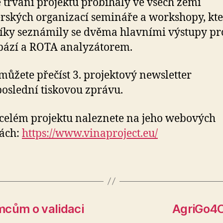
 trvání projektu probíhaly ve všech zemí
rských organizací semináře a workshopy, kt
íky seznámily se dvěma hlavními výstupy pr
bází a ROTA analyzátorem.
můžete přečíst 3. projektový newsletter
oslední tiskovou zprávu.
 celém projektu naleznete na jeho webových
ách:
https://www.vinaproject.eu/
mcům o validaci
AgriGo4C