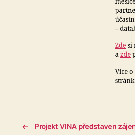
měsíce
partne
účastn
– data
Zde
si 
a
zde
p
Více o
stránk
←
Projekt VINA představen záje