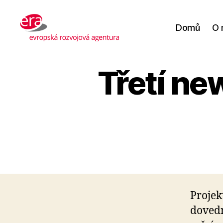
Domů
O 
Evropská
rozvojová
agentura
Třetí ne
Projek
dovedn