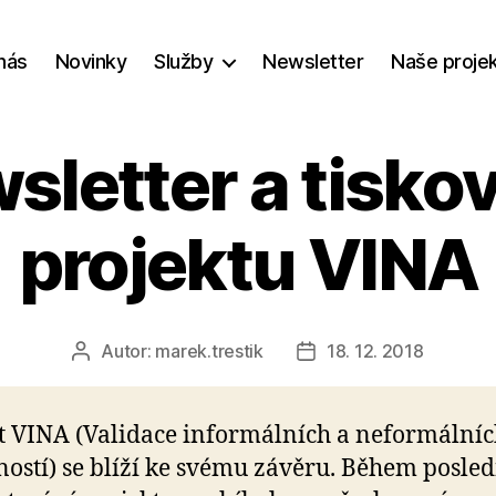
nás
Novinky
Služby
Newsletter
Naše proje
wsletter a tisko
projektu VINA
Autor:
marek.trestik
18. 12. 2018
Autor
Datum
příspěvku
příspěvku
t VINA (Validace informálních a neformální
ostí) se blíží ke svému závěru. Během posle