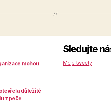
Sledujte ná
Moje tweety
rganizace mohou
tevřela důležité
du z péče