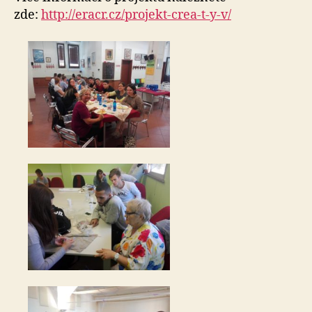
zde:
http://
eracr.cz/projekt-crea-t-y-v/