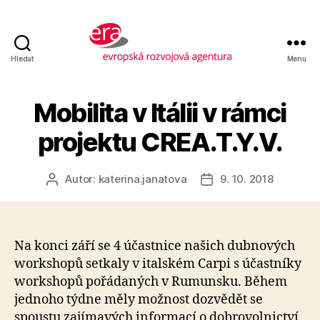
Hledat
Menu
Evropská
rozvojová
agentura
Mobilita v Itálii v rámci
projektu CREA.T.Y.V.
Autor:
katerina.janatova
9. 10. 2018
Autor
Datum
příspěvku
příspěvku
Na konci září se 4 účastnice našich dubnových
workshopů setkaly v italském Carpi s účastníky
workshopů pořádaných v Rumunsku. Během
jednoho týdne měly možnost dozvědět se
spoustu zajímavých informací o dobrovolnictví